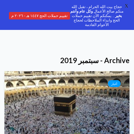
X
حجاج بيت الله الحرام ، تقبل الله
منكم صالح الأعمال
وكل عام وأنتم
بخير
.. يمكنكم الأن تقييم حملات
تقييم حملات الحج ١٤٤٧ هـ - ٢٠٢٦ م
الحج وابداء الملاحظات لحجاج
الأعوام القادمة
Archive - سبتمبر 2019
أخبار