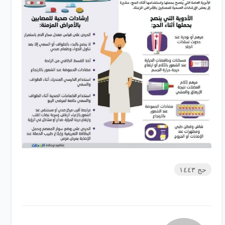
حج ١٤٤٣