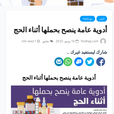
أخبار
حج 1443
أدوية عامة ينصح بحملها أثناء الحج
findhajj.com
16 يونيو، 2022
تعليق
1 min read
شارك ليستفيد غيرك ..
أدوية عامة ينصح بحملها أثناء الحج