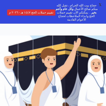
X
حجاج بيت الله الحرام ، تقبل الله
منكم صالح الأعمال
وكل عام وأنتم
بخير
.. يمكنكم الأن تقييم حملات
تقييم حملات الحج ١٤٤٧ هـ - ٢٠٢٦ م
الحج وابداء الملاحظات لحجاج
الأعوام القادمة