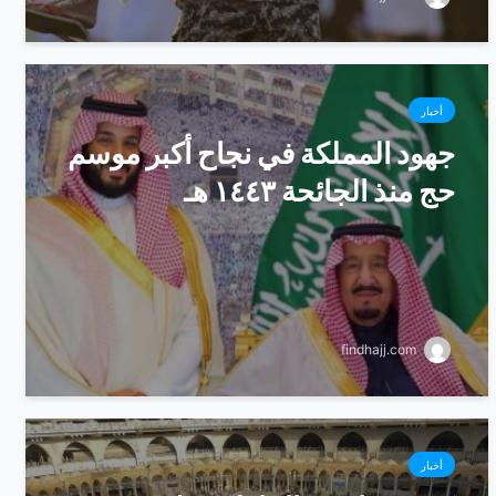
أخبار
جهود المملكة في نجاح أكبر موسم
حج منذ الجائحة ١٤٤٣ هـ
findhajj.com
أخبار